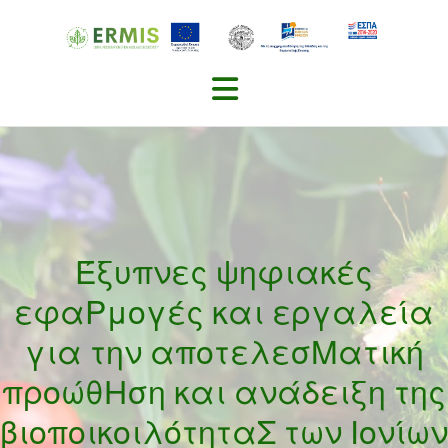
Skip
to
content
Έξυπνες ψηφιακές
εφαΡμογές και εργαλεία
για την αποτελεσΜατική
προώθΗση και ανάδειξη της
βιοποικοιλότηταΣ των Ιονίων